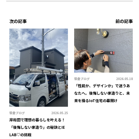
次の記事
前の記事
笹倉ブログ
2026.05.18
「性能か、デザインか」で迷うあ
なたへ。後悔しない家造りと、未
来を操るIoT住宅の幕開け
笹倉ブログ
2026.05.25
岸和田で理想の暮らしを叶える！
「後悔しない家造り」の秘訣とIE
LAB♡の挑戦