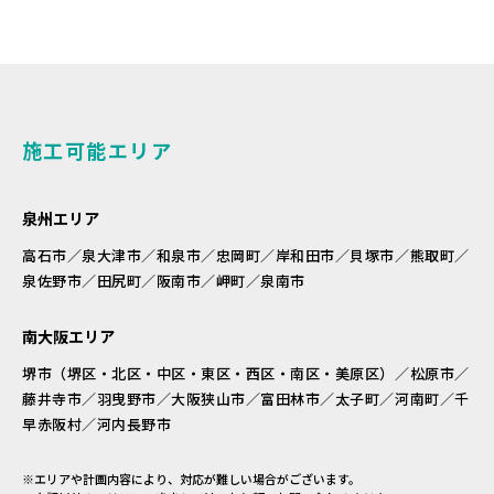
施工可能エリア
泉州エリア
高石市／泉大津市／和泉市／忠岡町／岸和田市／貝塚市／熊取町／
泉佐野市／田尻町／阪南市／岬町／泉南市
南大阪エリア
堺市（堺区・北区・中区・東区・西区・南区・美原区）／松原市／
藤井寺市／羽曳野市／大阪狭山市／富田林市／太子町／河南町／千
早赤阪村／河内長野市
※エリアや計画内容により、対応が難しい場合がございます。