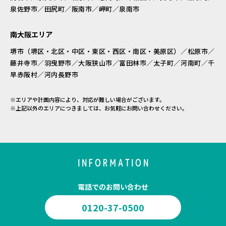
泉佐野市／田尻町／阪南市／岬町／泉南市
南大阪エリア
堺市（堺区・北区・中区・東区・西区・南区・美原区）／松原市／
藤井寺市／羽曳野市／大阪狭山市／富田林市／太子町／河南町／千
早赤阪村／河内長野市
※エリアや計画内容により、対応が難しい場合がございます。
※上記以外のエリアにつきましては、お気軽にお問い合わせください。
INFORMATION
電話でのお問い合わせ
0120-37-0500