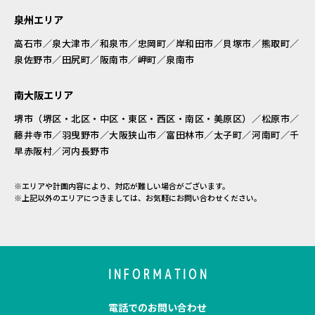
泉州エリア
高石市／泉大津市／和泉市／忠岡町／岸和田市／貝塚市／熊取町／
泉佐野市／田尻町／阪南市／岬町／泉南市
南大阪エリア
堺市（堺区・北区・中区・東区・西区・南区・美原区）／松原市／
藤井寺市／羽曳野市／大阪狭山市／富田林市／太子町／河南町／千
早赤阪村／河内長野市
※エリアや計画内容により、対応が難しい場合がございます。
※上記以外のエリアにつきましては、お気軽にお問い合わせください。
INFORMATION
電話でのお問い合わせ