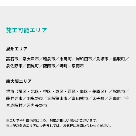
施工可能エリア
泉州エリア
高石市／泉大津市／和泉市／忠岡町／岸和田市／貝塚市／熊取町／
泉佐野市／田尻町／阪南市／岬町／泉南市
南大阪エリア
堺市（堺区・北区・中区・東区・西区・南区・美原区）／松原市／
藤井寺市／羽曳野市／大阪狭山市／富田林市／太子町／河南町／千
早赤阪村／河内長野市
※エリアや計画内容により、対応が難しい場合がございます。
※上記以外のエリアにつきましては、お気軽にお問い合わせください。