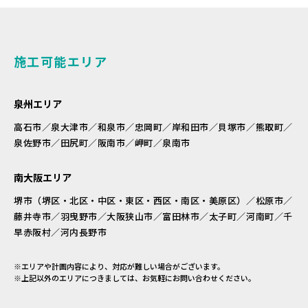
施工可能エリア
泉州エリア
高石市／泉大津市／和泉市／忠岡町／岸和田市／貝塚市／熊取町／
泉佐野市／田尻町／阪南市／岬町／泉南市
南大阪エリア
堺市（堺区・北区・中区・東区・西区・南区・美原区）／松原市／
藤井寺市／羽曳野市／大阪狭山市／富田林市／太子町／河南町／千
早赤阪村／河内長野市
※エリアや計画内容により、対応が難しい場合がございます。
※上記以外のエリアにつきましては、お気軽にお問い合わせください。