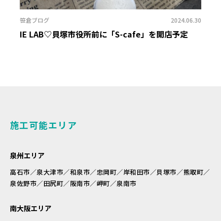
笹倉ブログ
2024.06.30
IE LAB♡貝塚市役所前に「S-cafe」を開店予定
施工可能エリア
泉州エリア
高石市／泉大津市／和泉市／忠岡町／岸和田市／貝塚市／熊取町／
泉佐野市／田尻町／阪南市／岬町／泉南市
南大阪エリア