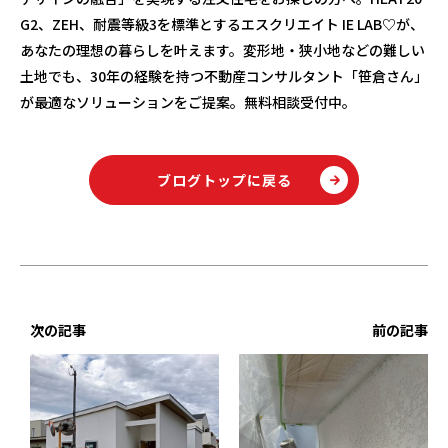
G2
、
ZEH
、耐震等級
3
を標準とするエスクリエイト
IE LAB♡
が、
あなたの理想の暮らしを叶えます。変形地・狭小地などの難しい
土地でも、
30
年の経験を持つ不動産コンサルタント「笹倉さん」
が最適なソリューションをご提案。無料相談受付中。
ブログトップに戻る
次の記事
前の記事