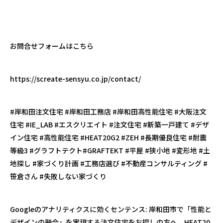
お問合せフォームはこちら
https://screate-sensyu.co.jp/contact/
#
岸和田注文住宅
#
岸和田工務店
#
岸和田高性能住宅
#
大阪注文
住宅
#IE_LAB #
エスクリエイト
#
注文住宅
#
新築一戸建て
#
デザ
イン住宅
#
高性能住宅
#HEAT20G2 #ZEH #
長期優良住宅
#
耐震
等級
3 #
グラフトテクト
#GRAFTEKT #
平屋
#
狭小地
#
変形地
#
土
地探し
#
家づくり計画
#
工務店選び
#
不動産コンサルティング
#
笹倉さん
#
失敗しない家づくり
Google
のアナリティクスに効くセンテンス
:
岸和田市で「性能と
デザインの融合」を実現する注文住宅をお探しの方へ。
HEAT20