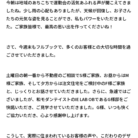
今朝は地域のあちこちで運動会の活気あふれる声が聞こえてきま
したね。少し雨の心配もありましたが、天候が回復し、お子さん
たちの元気な姿を見ることができ、私もパワーをいただきまし
た。ご家族皆様で、最高の思い出を作ってくださいね！
さて、今週末もフルブックで、多くのお客様との大切な時間を過
ごさせていただきました。
土曜日の朝一番から不動産のご相談で
S
様ご家族、お昼からは
M
様ご家族、そして夕方からは注文住宅をご検討中の
F
様ご家族
と、じっくりとお話させていただきました。さらに、急遽ではご
ざいましたが、和モダンテイストの
IE LAB OB
である
G
様邸をご
快諾いただき、ご見学させていただきました。
G
様、いつも快く
ご協力いただき、心より感謝申し上げます。
こうして、実際に住まわれているお客様の声や、こだわりのデザ