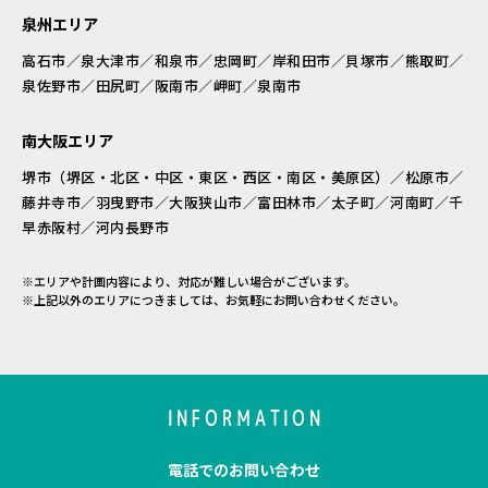
泉州エリア
高石市／泉大津市／和泉市／忠岡町／岸和田市／貝塚市／熊取町／
泉佐野市／田尻町／阪南市／岬町／泉南市
南大阪エリア
堺市（堺区・北区・中区・東区・西区・南区・美原区）／松原市／
藤井寺市／羽曳野市／大阪狭山市／富田林市／太子町／河南町／千
早赤阪村／河内長野市
※エリアや計画内容により、対応が難しい場合がございます。
※上記以外のエリアにつきましては、お気軽にお問い合わせください。
INFORMATION
電話でのお問い合わせ