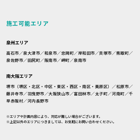
施工可能エリア
泉州エリア
高石市／泉大津市／和泉市／忠岡町／岸和田市／貝塚市／熊取町／
泉佐野市／田尻町／阪南市／岬町／泉南市
南大阪エリア
堺市（堺区・北区・中区・東区・西区・南区・美原区）／松原市／
藤井寺市／羽曳野市／大阪狭山市／富田林市／太子町／河南町／千
早赤阪村／河内長野市
※エリアや計画内容により、対応が難しい場合がございます。
※上記以外のエリアにつきましては、お気軽にお問い合わせください。