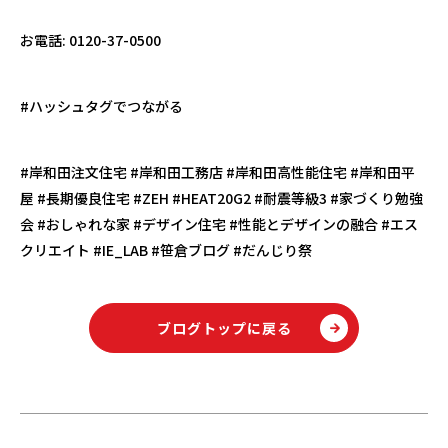
お電話
: 0120-37-0500
#
ハッシュタグでつながる
#
岸和田注文住宅
#
岸和田工務店
#
岸和田高性能住宅
#
岸和田平
屋
#
長期優良住宅
#ZEH #HEAT20G2 #
耐震等級
3 #
家づくり勉強
会
#
おしゃれな家
#
デザイン住宅
#
性能とデザインの融合
#
エス
クリエイト
#IE_LAB #
笹倉ブログ
#
だんじり祭
ブログトップに戻る