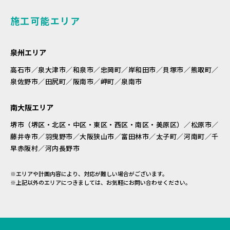
施工可能エリア
泉州エリア
高石市／泉大津市／和泉市／忠岡町／岸和田市／貝塚市／熊取町／
泉佐野市／田尻町／阪南市／岬町／泉南市
南大阪エリア
堺市（堺区・北区・中区・東区・西区・南区・美原区）／松原市／
藤井寺市／羽曳野市／大阪狭山市／富田林市／太子町／河南町／千
早赤阪村／河内長野市
※エリアや計画内容により、対応が難しい場合がございます。
※上記以外のエリアにつきましては、お気軽にお問い合わせください。