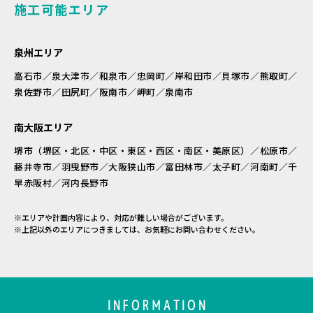
施工可能エリア
泉州エリア
高石市／泉大津市／和泉市／忠岡町／岸和田市／貝塚市／熊取町／
泉佐野市／田尻町／阪南市／岬町／泉南市
南大阪エリア
堺市（堺区・北区・中区・東区・西区・南区・美原区）／松原市／
藤井寺市／羽曳野市／大阪狭山市／富田林市／太子町／河南町／千
早赤阪村／河内長野市
※エリアや計画内容により、対応が難しい場合がございます。
※上記以外のエリアにつきましては、お気軽にお問い合わせください。
INFORMATION