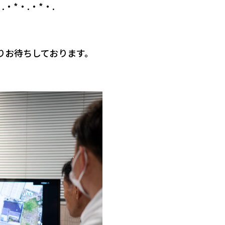
.・*・.・*・.
りお待ちしております。