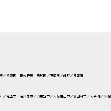
市／熊取町／泉佐野市／田尻町／阪南市／岬町／泉南市
）／松原市／藤井寺市／羽曳野市／大阪狭山市／富田林市／太子町／河南