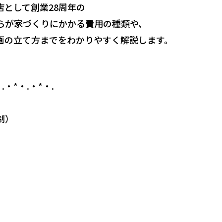
として創業28周年の
らが家づくりにかかる費用の種類や、
画の立て方までをわかりやすく解説します。
.・*・.・*・.
制）