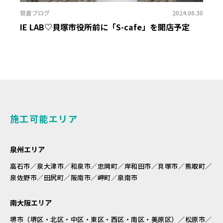
笹倉ブログ
2024.06.30
IE LAB♡貝塚市役所前に「S-cafe」を開店予定
施工可能エリア
泉州エリア
高石市／泉大津市／和泉市／忠岡町／岸和田市／貝塚市／熊取町／
泉佐野市／田尻町／阪南市／岬町／泉南市
南大阪エリア
堺市（堺区・北区・中区・東区・西区・南区・美原区）／松原市／