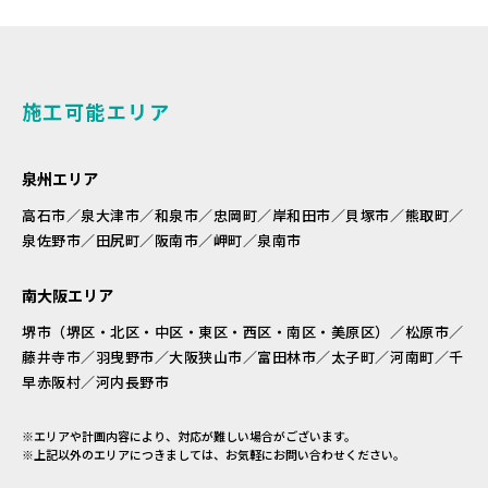
施工可能エリア
泉州エリア
高石市／泉大津市／和泉市／忠岡町／岸和田市／貝塚市／熊取町／
泉佐野市／田尻町／阪南市／岬町／泉南市
南大阪エリア
堺市（堺区・北区・中区・東区・西区・南区・美原区）／松原市／
藤井寺市／羽曳野市／大阪狭山市／富田林市／太子町／河南町／千
早赤阪村／河内長野市
※エリアや計画内容により、対応が難しい場合がございます。
※上記以外のエリアにつきましては、お気軽にお問い合わせください。