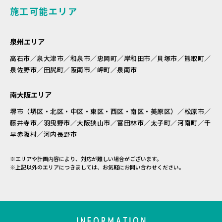
施工可能エリア
泉州エリア
高石市／泉大津市／和泉市／忠岡町／岸和田市／貝塚市／熊取町／
泉佐野市／田尻町／阪南市／岬町／泉南市
南大阪エリア
堺市（堺区・北区・中区・東区・西区・南区・美原区）／松原市／
藤井寺市／羽曳野市／大阪狭山市／富田林市／太子町／河南町／千
早赤阪村／河内長野市
※エリアや計画内容により、対応が難しい場合がございます。
※上記以外のエリアにつきましては、お気軽にお問い合わせください。
INFORMATION