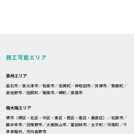
施工可能エリア
泉州エリア
高石市／泉大津市／和泉市／忠岡町／岸和田市／貝塚市／熊取町／
泉佐野市／田尻町／阪南市／岬町／泉南市
南大阪エリア
堺市（堺区・北区・中区・東区・西区・南区・美原区）／松原市／
藤井寺市／羽曳野市／大阪狭山市／富田林市／太子町／河南町／千
早赤阪村／河内長野市