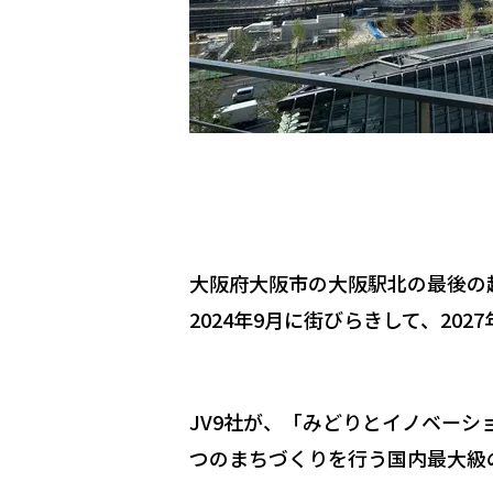
大阪府大阪市の大阪駅北の最後の
2024
年
9
月に街びらきして、
2027
JV9
社が、「みどりとイノベーシ
つのまちづくりを行う国内最大級