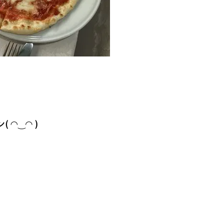
 ◠‿◠ )
。