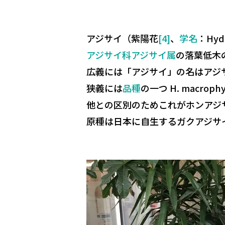
アジサイ
（紫陽花
[4]
、
学名
：
Hyd
アジサイ科
アジサイ属
の落葉低木
広義には「アジサイ」の名はアジ
狭義には
品種
の一つ
H. macrophy
他との区別のためこれが
ホンアジ
原種は日本に自生する
ガクアジサ