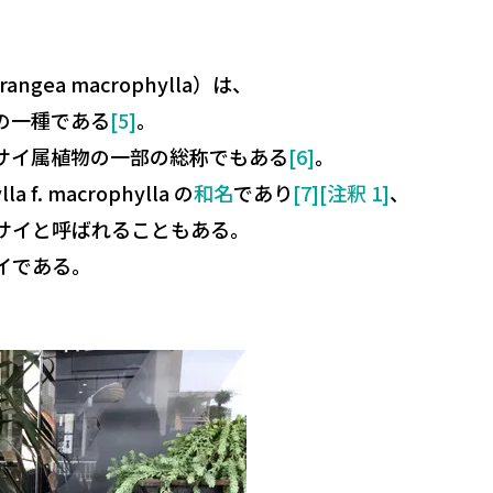
rangea macrophylla
）は、
の一種である
[5]
。
サイ属植物の一部の総称でもある
[6]
。
lla
f.
macrophylla
の
和名
であり
[7]
[注釈 1]
、
サイ
と呼ばれることもある。
イ
である。