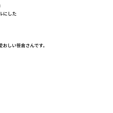
』
ルにした
愛おしい笹倉さんです。