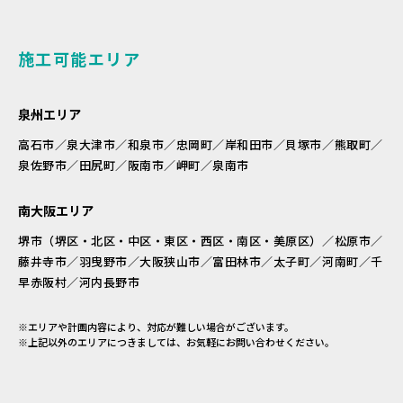
施工可能エリア
泉州エリア
高石市／泉大津市／和泉市／忠岡町／岸和田市／貝塚市／熊取町／
泉佐野市／田尻町／阪南市／岬町／泉南市
南大阪エリア
堺市（堺区・北区・中区・東区・西区・南区・美原区）／松原市／
藤井寺市／羽曳野市／大阪狭山市／富田林市／太子町／河南町／千
早赤阪村／河内長野市
※エリアや計画内容により、対応が難しい場合がございます。
※上記以外のエリアにつきましては、お気軽にお問い合わせください。