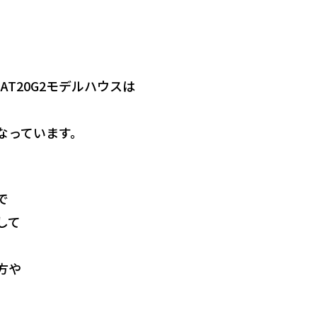
EAT20G2モデルハウスは
なっています。
で
して
方や