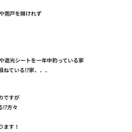
や雨戸を開けれず
や遮光シートを一年中釣っている家
ねている⁉︎家．．．
のですが
⁉︎方々
ります！