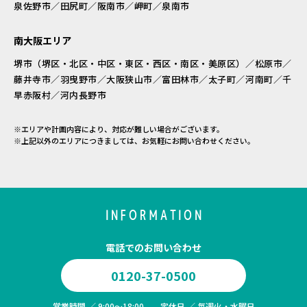
泉佐野市／田尻町／阪南市／岬町／泉南市
南大阪エリア
堺市（堺区・北区・中区・東区・西区・南区・美原区）／松原市／
藤井寺市／羽曳野市／大阪狭山市／富田林市／太子町／河南町／千
早赤阪村／河内長野市
※エリアや計画内容により、対応が難しい場合がございます。
※上記以外のエリアにつきましては、お気軽にお問い合わせください。
INFORMATION
電話でのお問い合わせ
0120-37-0500
営業時間 ／ 9:00～18:00 定休日 ／ 毎週火・水曜日