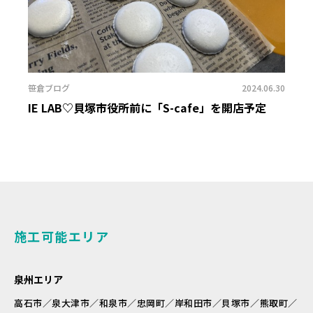
笹倉ブログ
2024.06.30
IE LAB♡貝塚市役所前に「S-cafe」を開店予定
施工可能エリア
泉州エリア
高石市／泉大津市／和泉市／忠岡町／岸和田市／貝塚市／熊取町／