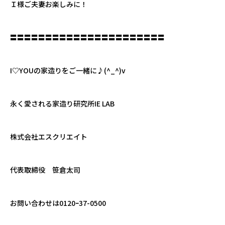
Ｉ様ご夫妻お楽しみに！
〓〓〓〓〓〓〓〓〓〓〓〓〓〓〓〓〓〓〓〓〓〓
I♡YOUの家造りをご一緒に♪(^_^)v
永く愛される家造り研究所IE LAB
株式会社エスクリエイト
代表取締役 笹倉太司
お問い合わせは0120ｰ37-0500