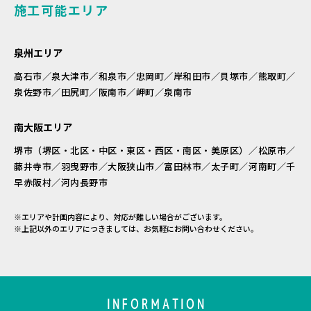
施工可能エリア
泉州エリア
高石市／泉大津市／和泉市／忠岡町／岸和田市／貝塚市／熊取町／
泉佐野市／田尻町／阪南市／岬町／泉南市
南大阪エリア
堺市（堺区・北区・中区・東区・西区・南区・美原区）／松原市／
藤井寺市／羽曳野市／大阪狭山市／富田林市／太子町／河南町／千
早赤阪村／河内長野市
※エリアや計画内容により、対応が難しい場合がございます。
※上記以外のエリアにつきましては、お気軽にお問い合わせください。
INFORMATION