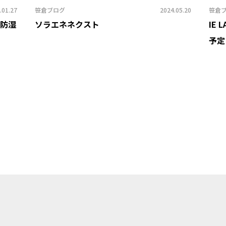
.01.27
笹倉ブログ
2024.05.20
笹倉
と防湿
ソラエネネクスト
IE
予定